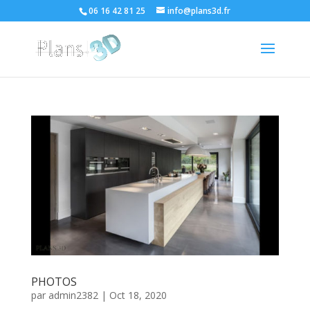
06 16 42 81 25
info@plans3d.fr
PHOTOS
par
admin2382
|
Oct 18, 2020